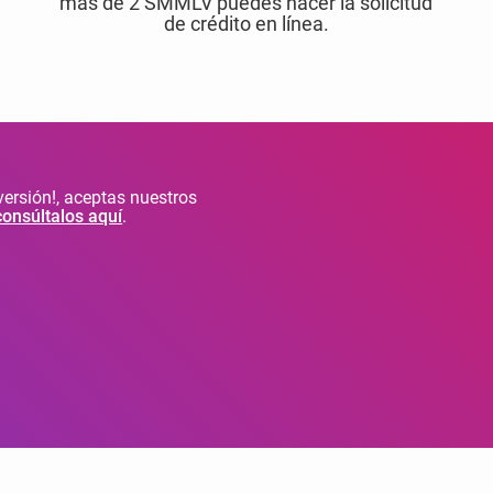
más de 2 SMMLV puedes hacer la solicitud
de crédito en línea.
inversión!, aceptas nuestros
consúltalos aquí
.